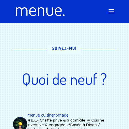
SUIVEZ-MOI
Quoi de neuf ?
menue_cuisinenomade
👩🏻‍🍳 Cheffe privé & à domicile
🥕 Cuisine
inventive & engagée
📍Basée à Dinan /